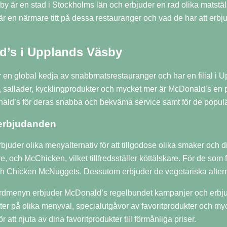
 är en stad i Stockholms län och erbjuder en rad olika matställ
r en närmare titt på dessa restauranger och vad de har att erbj
d’s i Upplands Väsby
 en global kedja av snabbmatsrestauranger och har en filial i 
, sallader, kycklingprodukter och mycket mer är McDonald’s en 
ld’s för deras snabba och bekväma service samt för de popul
erbjudanden
juder olika menyalternativ för att tillgodose olika smaker och
 och McChicken, vilket tillfredsställer köttälskare. För de som 
 Chicken McNuggets. Dessutom erbjuder de vegetariska alter
rdmenyn erbjuder McDonald’s regelbundet kampanjer och erbju
ter på olika menyval, specialutgåvor av favoritprodukter och mycke
 att njuta av dina favoritprodukter till förmånliga priser.