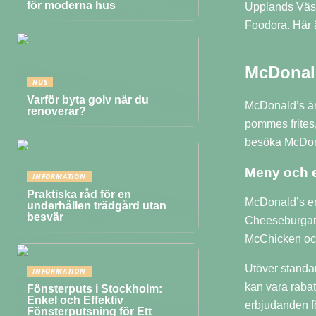
för moderna hus
Upplands Väsby
Foodora. Här ä
McDonal
HUS
Varför byta golv när du
McDonald’s är
renoverar?
pommes frites
besöka McDona
Meny och 
INFORMATION
Praktiska råd för en
McDonald’s erb
underhållen trädgård utan
besvär
Cheeseburgare,
McChicken och
Utöver standa
INFORMATION
kan vara rabat
Fönsterputs i Stockholm:
Enkel och Effektiv
erbjudanden för
Fönsterputsning för Ett