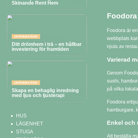
Skinande Rent Hem
Foodora
Foodora är en
INFORMATION
webbplats kan 
Ditt drömhem i trä – en hållbar
njuta av resta
investering för framtiden
Varierad ma
Genom Foodora
sushi, hamburg
INFORMATION
på vilka loka
Skapa en behaglig inredning
med ljus och ljusterapi
Foodora erbjud
hamburgare, kan
HUS
Enkel och 
LÄGENHET
STUGA
Att beställa 