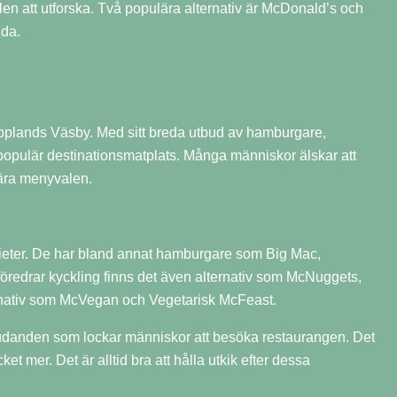
en att utforska. Två populära alternativ är McDonald’s och
uda.
Upplands Väsby. Med sitt breda utbud av hamburgare,
populär destinationsmatplats. Många människor älskar att
ära menyvalen.
 dieter. De har bland annat hamburgare som Big Mac,
föredrar kyckling finns det även alternativ som McNuggets,
nativ som McVegan och Vegetarisk McFeast.
danden som lockar människor att besöka restaurangen. Det
t mer. Det är alltid bra att hålla utkik efter dessa