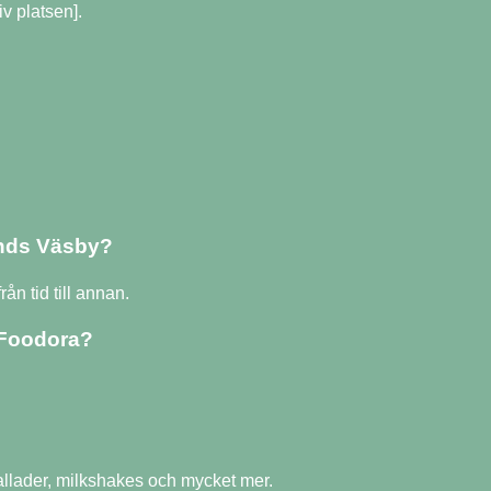
v platsen].
ands Väsby?
n tid till annan.
 Foodora?
allader, milkshakes och mycket mer.