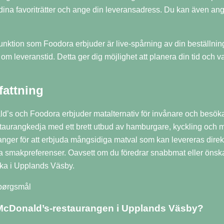
dina favoriträtter och ange din leveransadress. Du kan även ang
funktion som Foodora erbjuder är live-spårning av din beställnin
om leveranstid. Detta ger dig möjlighet att planera din tid och v
attning
’s och Foodora erbjuder matalternativ för invånare och besök
aurangkedja med ett brett utbud av hamburgare, kyckling och 
anger för att erbjuda mångsidiga matval som kan levereras direkt 
ka smakpreferenser. Oavsett om du föredrar snabbmat eller önska
öka i Upplands Väsby.
spørgsmål
 McDonald’s-restaurangen i Upplands Väsby?