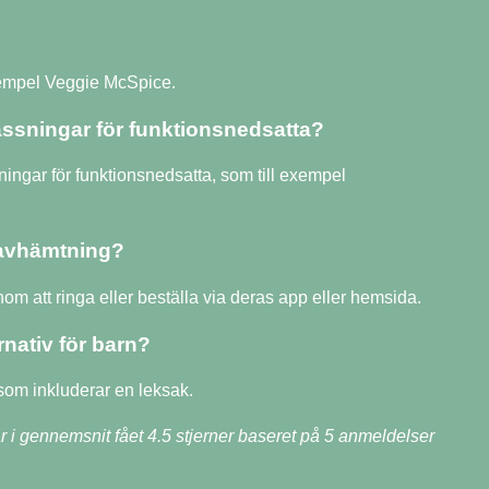
exempel Veggie McSpice.
ssningar för funktionsnedsatta?
ingar för funktionsnedsatta, som till exempel
 avhämtning?
m att ringa eller beställa via deras app eller hemsida.
nativ för barn?
om inkluderar en leksak.
r i gennemsnit fået
4.5
stjerner baseret på
5
anmeldelser