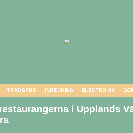
TRÄDGÅRD
INREDNING
ELEKTRONIK
GÖR
restaurangerna i Upplands V
ra