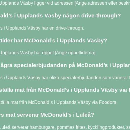
Upplands Väsby ligger vid adressen [Ange adressen eller beskri
ld’s i Upplands Väsby någon drive-through?
s i Upplands Väsby har en drive-through.
ttider har McDonald’s i Upplands Väsby?
Upplands Väsby har öppet [Ange öppettiderna].
några specialerbjudanden på McDonald’s i Uppl
 i Upplands Väsby har olika specialerbjudanden som varierar frå
ställa mat från McDonald’s i Upplands Väsby via
ställa mat från McDonald’s i Upplands Väsby via Foodora.
ers mat serverar McDonald’s i Luleå?
Luleå serverar hamburgare, pommes frites, kycklingprodukter, s