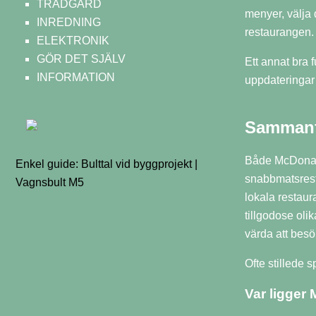
TRÄDGÅRD
menyer, välja 
INREDNING
restaurangen.
ELEKTRONIK
GÖR DET SJÄLV
Ett annat bra 
INFORMATION
uppdateringar 
Sammanf
Både McDonald
Enkel guide: Bulttal vid byggprojekt |
snabbmatsrest
Vagnsbult M5
lokala restaur
tillgodose oli
värda att bes
Ofte stillede 
Var ligger