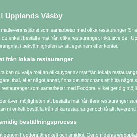
 i Upplands Väsby
 matleveranstjänst som samarbetar med olika restauranger för 
du enkelt beställa mat från olika restauranger, inklusive de i Up
urangmat i bekvämligheten av sitt eget hem eller kontor.
t från lokala restauranger
 kan du välja mellan olika typer av mat från lokala restaurang
are, thai, eller något annat, finns det stor chans att hitta någ
la restauranger som samarbetar med Foodora, vilket ger dig möj
er även möjligheten att beställa mat från flera restauranger sam
 ni enkelt beställa från olika restauranger och få allt levererat ti
smidig beställningsprocess
mat genom Foodora är enkelt och smidigt. Genom deras webbplat