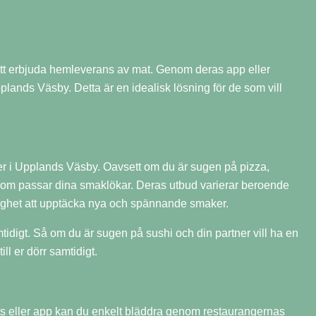
att erbjuda hemleverans av mat. Genom deras app eller
plands Väsby. Detta är en idealisk lösning för de som vill
er i Upplands Väsby. Oavsett om du är sugen på pizza,
ot som passar dina smaklökar. Deras utbud varierar beroende
lighet att upptäcka nya och spännande smaker.
tidigt. Så om du är sugen på sushi och din partner vill ha en
ll er dörr samtidigt.
s eller app kan du enkelt bläddra genom restaurangernas