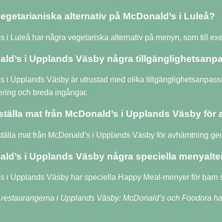
vegetarianiska alternativ på McDonald’s i Luleå?
s i Luleå har några vegetariska alternativ på menyn, som till 
ld’s i Upplands Väsby några tillgänglighetsanpa
 i Upplands Väsby är utrustad med olika tillgänglighetsanpassn
ring och breda ingångar.
ställa mat från McDonald’s i Upplands Väsby för
tälla mat från McDonald’s i Upplands Väsby för avhämtning geno
ld’s i Upplands Väsby några speciella menyalter
s i Upplands Väsby har speciella Happy Meal-menyer för barn s
a restaurangerna i Upplands Väsby: McDonald’s och Foodora ha