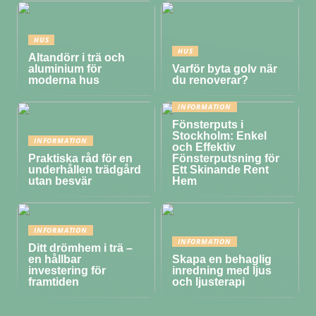
HUS
HUS
Altandörr i trä och
aluminium för
Varför byta golv när
moderna hus
du renoverar?
INFORMATION
Fönsterputs i
Stockholm: Enkel
INFORMATION
och Effektiv
Praktiska råd för en
Fönsterputsning för
underhållen trädgård
Ett Skinande Rent
utan besvär
Hem
INFORMATION
INFORMATION
Ditt drömhem i trä –
en hållbar
Skapa en behaglig
investering för
inredning med ljus
framtiden
och ljusterapi