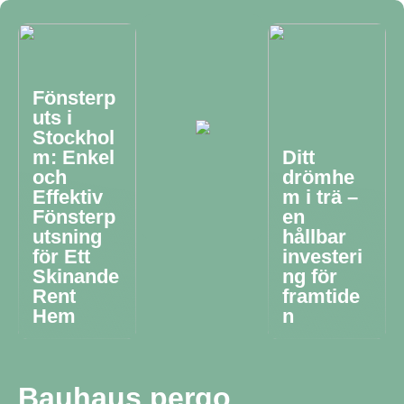
Fönsterp
uts i
Stockhol
m: Enkel
Ditt
och
drömhe
Effektiv
m i trä –
Fönsterp
en
utsning
hållbar
för Ett
investeri
Skinande
ng för
Rent
framtide
Hem
n
Bauhaus pergo