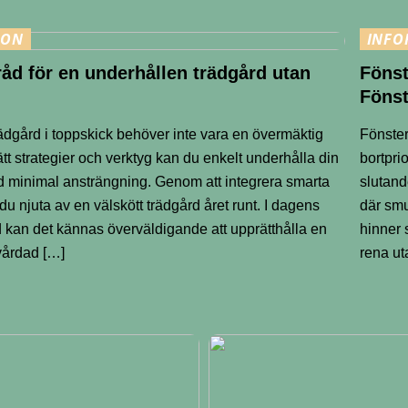
ION
INFO
råd för en underhållen trädgård utan
Fönst
Fönst
trädgård i toppskick behöver inte vara en övermäktig
Fönster
ätt strategier och verktyg kan du enkelt underhålla din
bortpri
 minimal ansträngning. Genom att integrera smarta
slutand
du njuta av en välskött trädgård året runt. I dagens
där smu
d kan det kännas överväldigande att upprätthålla en
hinner 
vårdad […]
rena ut