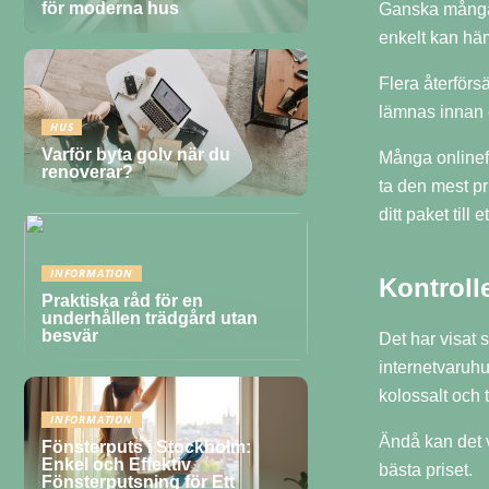
för moderna hus
Ganska många i
enkelt kan hä
Flera återförs
lämnas innan e
HUS
Varför byta golv när du
Många onlinefö
renoverar?
ta den mest pr
ditt paket till 
INFORMATION
Kontroll
Praktiska råd för en
underhållen trädgård utan
besvär
Det har visat 
internetvaruhu
kolossalt och t
INFORMATION
Ändå kan det v
Fönsterputs i Stockholm:
Enkel och Effektiv
bästa priset.
Fönsterputsning för Ett