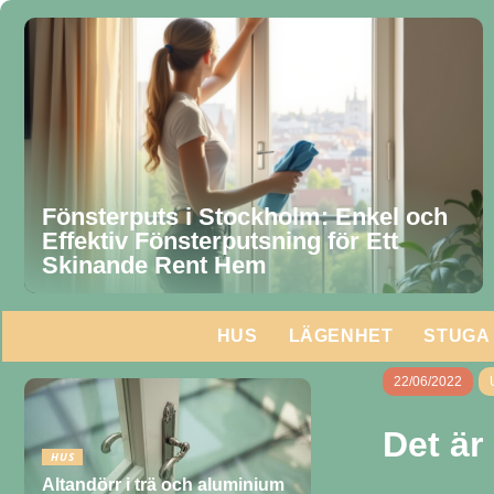
Fönsterputs i Stockholm: Enkel och
Effektiv Fönsterputsning för Ett
Skinande Rent Hem
HUS
LÄGENHET
STUGA
22/06/2022
Det är
HUS
Altandörr i trä och aluminium