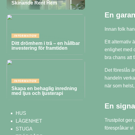
Skinande Rent Hem
En garant
Innan folk hand
INFORMATION
Ett alternativ
Ditt drömhem i trä – en hållbar
investering för framtiden
enlighet med d
bra chans att 
Det föreslås ä
handeln verkar
INFORMATION
när som helst, 
Skapa en behaglig inredning
med ljus och ljusterapi
En signa
HUS
Trustpilot ger
LÄGENHET
förespråkar vi 
STUGA