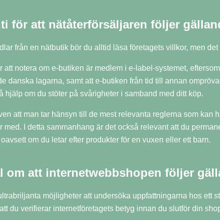
i för att nätåterförsäljaren följer gälla
lar från en nätbutik bör du alltid läsa företagets villkor, men de
 är att notera om e-butiken är medlem i e-label-systemet, eftersom
e danska lagarna, samt att e-butiken från tid till annan ompröva
få hjälp om du stöter på svårigheter i samband med ditt köp.
ven att man tar hänsyn till de mest relevanta reglerna som kan ha
 med. I detta sammanhang är det också relevant att du permanent 
oavsett om du letar efter produkter för en vuxen eller ett barn.
l om att internetwebbshopen följer gäl
 ultrabriljanta möjligheter att undersöka uppfattningarna hos ett
att du verifierar internetföretagets betyg innan du slutför din sho