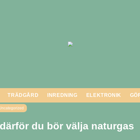
TRÄDGÅRD
INREDNING
ELEKTRONIK
GÖR
Uncategorized
 därför du bör välja naturgas