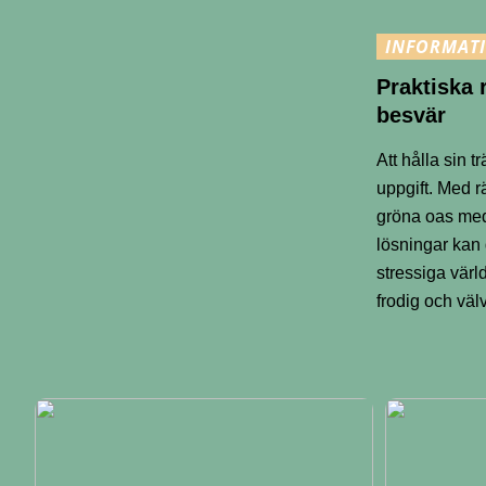
INFORMAT
Praktiska 
besvär
Att hålla sin 
uppgift. Med r
gröna oas med
lösningar kan 
stressiga värl
frodig och väl