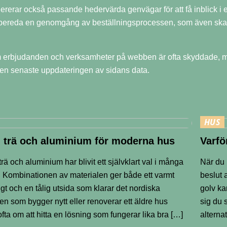
erar också passande hedervärda genvägar för att få inblick i e-
bereda en genomgång av beställningsprocessen, som även ska anv
erbjudanden och verksamheter på webben är ofta skyddade, men 
den senaste uppdateringen av sidans data.
HUS
i trä och aluminium för moderna hus
Varfö
trä och aluminium har blivit ett självklart val i många
När du 
Kombinationen av materialen ger både ett varmt
beslut 
igt och en tålig utsida som klarar det nordiska
golv ka
den som bygger nytt eller renoverar ett äldre hus
sig du 
ofta om att hitta en lösning som fungerar lika bra […]
alternat