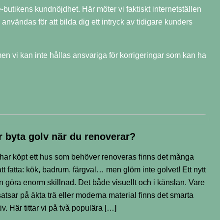
butikens kundnöjdhet. Här möter vi faktiskt internetställen
ändas för att bilda dig ett intryck av tidigare kunders
vi kan inte hållas ansvariga för korrigeringar som kan ha
r byta golv när du renoverar?
har köpt ett hus som behöver renoveras finns det många
att fatta: kök, badrum, färgval… men glöm inte golvet! Ett nytt
n göra enorm skillnad. Det både visuellt och i känslan. Vare
satsar på äkta trä eller moderna material finns det smarta
iv. Här tittar vi på två populära […]