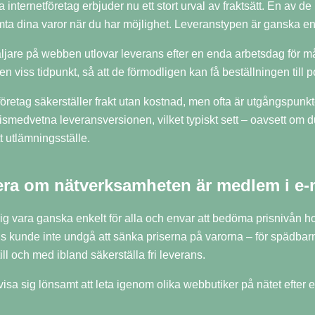
nternetföretag erbjuder nu ett stort urval av fraktsätt. En av de p
mta dina varor när du har möjlighet. Leveranstypen är ganska e
äljare på webben utlovar leverans efter en enda arbetsdag för 
n viss tidpunkt, så att de förmodligen kan få beställningen till p
retag säkerställer frakt utan kostnad, men ofta är utgångspunkten
ismedvetna leveransversionen, vilket typiskt sett – oavsett om du
ett utlämningsställe.
era om nätverksamheten är medlem i e
sig vara ganska enkelt för alla och envar att bedöma prisnivån h
s kunde inte undgå att sänka priserna på varorna – för spädbar
ill och med ibland säkerställa fri leverans.
isa sig lönsamt att leta igenom olika webbutiker på nätet efter e