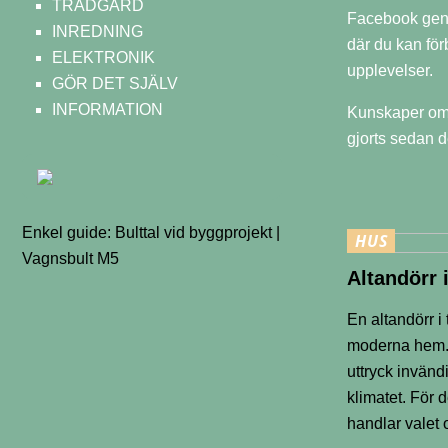
TRÄDGÅRD
Facebook gener
INREDNING
där du kan för
ELEKTRONIK
upplevelser.
GÖR DET SJÄLV
INFORMATION
Kunskaper om 
gjorts sedan 
Enkel guide: Bulttal vid byggprojekt |
HUS
Vagnsbult M5
Altandörr 
En altandörr i 
moderna hem. 
uttryck invänd
klimatet. För 
handlar valet 