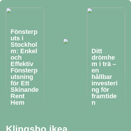
Fönsterp
uts i
Stockhol
m: Enkel
Ditt
och
drömhe
Effektiv
m i trä –
Fönsterp
en
utsning
hållbar
för Ett
investeri
Skinande
ng för
Rent
framtide
Hem
n
Klingsbo ikea