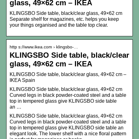
glass, 49×62 cm – IKEA
KLINGSBO Side table, black/clear glass, 49×62 cm
Separate shelf for magazines, etc. helps you keep
your things organised and the table top clear.
http s://www.ikea.com › klingsbo-…
KLINGSBO Side table, black/clear
glass, 49×62 cm – IKEA
KLINGSBO Side table, black/clear glass, 49×62 cm –
IKEA Spain
KLINGSBO Side table, black/clear glass, 49×62 cm
Curved legs in black powder-coated steel and a table
top in tempered glass give KLINGSBO side table
an …
KLINGSBO Side table, black/clear glass, 49×62 cm
Curved legs in black powder-coated steel and a table
top in tempered glass give KLINGSBO side table an
elegant look. The lower shelf with a nice floral pattern