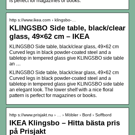
is perfect for magazines or books.
http s://www.ikea.com › klingsbo-…
KLINGSBO Side table, black/clear
glass, 49×62 cm – IKEA
KLINGSBO Side table, black/clear glass, 49×62 cm
Curved legs in black powder-coated steel and a
tabletop in tempered glass give KLINGSBO side table
an …
KLINGSBO Side table, black/clear glass, 49×62 cm
Curved legs in black powder-coated steel and a
tabletop in tempered glass give KLINGSBO side table
an elegant look. The lower shelf with a nice floral
pattern is perfect for magazines or books.
http s://www.prisjakt.nu › … › Möbler › Bord › Soffbord
IKEA Klingsbo – Hitta bästa pris
på Prisjakt