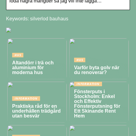
löda några mängder så jag vill inte lägga…
Keywords: silverlod bauhaus
HUS
HUS
Altandörr i trä och
aluminium för
Varför byta golv när
moderna hus
du renoverar?
INFORMATION
Fönsterputs i
Stockholm: Enkel
INFORMATION
och Effektiv
Praktiska råd för en
Fönsterputsning för
underhållen trädgård
Ett Skinande Rent
utan besvär
Hem