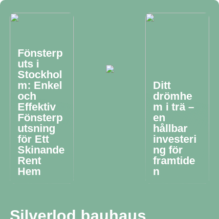
Fönsterp
uts i
Stockhol
m: Enkel
Ditt
och
drömhe
Effektiv
m i trä –
Fönsterp
en
utsning
hållbar
för Ett
investeri
Skinande
ng för
Rent
framtide
Hem
n
Silverlod bauhaus