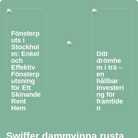
Fönsterp
uts i
Stockhol
m: Enkel
Ditt
och
drömhe
Effektiv
m i trä –
Fönsterp
en
utsning
hållbar
för Ett
investeri
Skinande
ng för
Rent
framtide
Hem
n
Swiffer dammvippa rusta