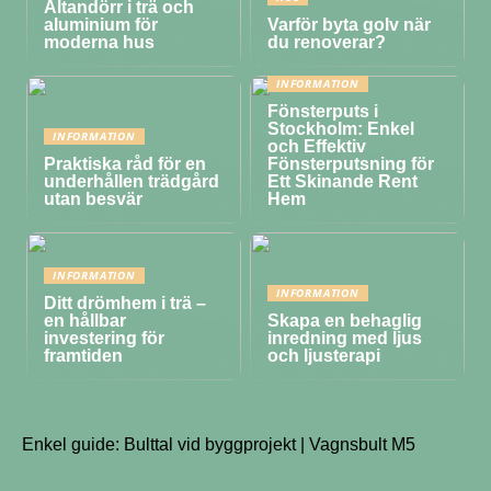
Altandörr i trä och
aluminium för
Varför byta golv när
moderna hus
du renoverar?
INFORMATION
Fönsterputs i
Stockholm: Enkel
INFORMATION
och Effektiv
Praktiska råd för en
Fönsterputsning för
underhållen trädgård
Ett Skinande Rent
utan besvär
Hem
INFORMATION
INFORMATION
Ditt drömhem i trä –
en hållbar
Skapa en behaglig
investering för
inredning med ljus
framtiden
och ljusterapi
Enkel guide: Bulttal vid byggprojekt | Vagnsbult M5