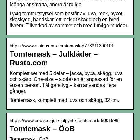
Många är smarta, andra är roliga.
Lyxig tomteutstyrsel som består av luva, rock, byxor,
skoskydd, handskar, ett lockigt skägg och en bred
livrem. Tillverkad av sammet och med lurviga muddar.
http s://www.rusta.com › tomtemask-p773311300101
Tomtemask – Julkläder –
Rusta.com
Komplett set med 5 delar – jacka, byxa, skägg, luva
och skärp. One-size – storleken är anpassad för en
vuxen person. Tåligare tyg – kan användas flera
gånger.
Tomtemask, komplett med luva och skägg, 32 cm.
http s://www.öob.se › jul › julpynt › tomtemask-5001598
Tomtemask – ÖoB
Tomtemask | ÖoB