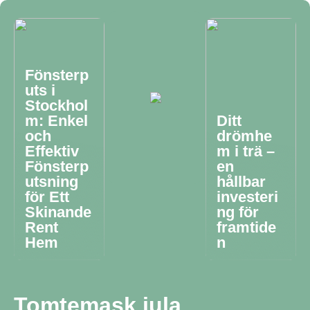
Fönsterp
uts i
Stockhol
m: Enkel
Ditt
och
drömhe
Effektiv
m i trä –
Fönsterp
en
utsning
hållbar
för Ett
investeri
Skinande
ng för
Rent
framtide
Hem
n
Tomtemask jula