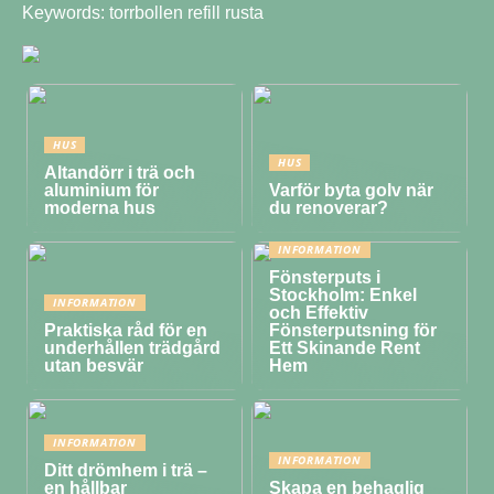
Keywords: torrbollen refill rusta
HUS
HUS
Altandörr i trä och
aluminium för
Varför byta golv när
moderna hus
du renoverar?
INFORMATION
Fönsterputs i
Stockholm: Enkel
INFORMATION
och Effektiv
Praktiska råd för en
Fönsterputsning för
underhållen trädgård
Ett Skinande Rent
utan besvär
Hem
INFORMATION
INFORMATION
Ditt drömhem i trä –
en hållbar
Skapa en behaglig