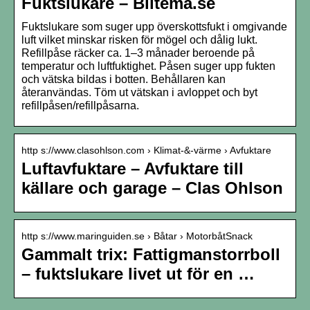
Fuktslukare – Biltema.se
Fuktslukare som suger upp överskottsfukt i omgivande
luft vilket minskar risken för mögel och dålig lukt.
Refillpåse räcker ca. 1–3 månader beroende på
temperatur och luftfuktighet. Påsen suger upp fukten
och vätska bildas i botten. Behållaren kan
återanvändas. Töm ut vätskan i avloppet och byt
refillpåsen/refillpåsarna.
http s://www.clasohlson.com › Klimat-&-värme › Avfuktare
Luftavfuktare – Avfuktare till
källare och garage – Clas Ohlson
http s://www.maringuiden.se › Båtar › MotorbåtSnack
Gammalt trix: Fattigmanstorrboll
– fuktslukare livet ut för en …