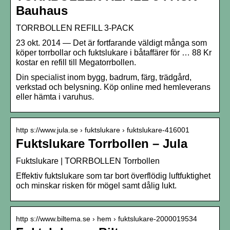
Bauhaus
TORRBOLLEN REFILL 3-PACK
23 okt. 2014 — Det är fortfarande väldigt många som
köper torrbollar och fuktslukare i båtaffärer för … 88 Kr
kostar en refill till Megatorrbollen.
Din specialist inom bygg, badrum, färg, trädgård,
verkstad och belysning. Köp online med hemleverans
eller hämta i varuhus.
http s://www.jula.se › fuktslukare › fuktslukare-416001
Fuktslukare Torrbollen – Jula
Fuktslukare | TORRBOLLEN Torrbollen
Effektiv fuktslukare som tar bort överflödig luftfuktighet
och minskar risken för mögel samt dålig lukt.
http s://www.biltema.se › hem › fuktslukare-2000019534