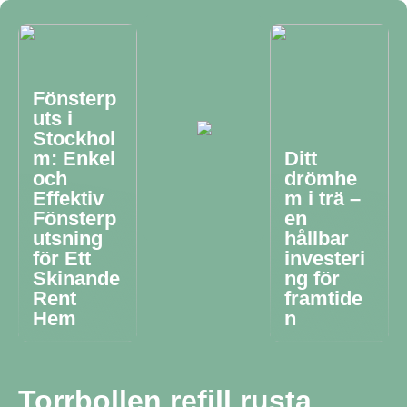
Fönsterp
uts i
Stockhol
m: Enkel
Ditt
och
drömhe
Effektiv
m i trä –
Fönsterp
en
utsning
hållbar
för Ett
investeri
Skinande
ng för
Rent
framtide
Hem
n
Torrbollen refill rusta