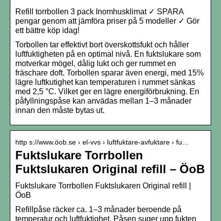
Refill torrbollen 3 pack Inomhusklimat ✓ SPARA
pengar genom att jämföra priser på 5 modeller ✓ Gör
ett bättre köp idag!
Torbollen tar effektivt bort överskottsfukt och håller
luftfuktigheten på en optimal nivå. En fuktslukare som
motverkar mögel, dålig lukt och ger rummet en
fräschare doft. Torbollen sparar även energi, med 15%
lägre luftkutighet kan temperaturen i rummet sänkas
med 2,5 °C. Vilket ger en lägre energiförbrukning. En
påfyllningspåse kan anvädas mellan 1–3 månader
innan den måste bytas ut.
http s://www.öob.se › el-vvs › luftfuktare-avfuktare › fu…
Fuktslukare Torrbollen
Fuktslukaren Original refill – ÖoB
Fuktslukare Torrbollen Fuktslukaren Original refill |
ÖoB
Refillpåse räcker ca. 1–3 månader beroende på
temperatur och luftfuktighet. Påsen suger upp fukten