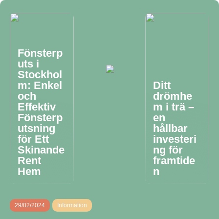
Fönsterp
uts i
Stockhol
m: Enkel
Ditt
och
drömhe
Effektiv
m i trä –
Fönsterp
en
utsning
hållbar
för Ett
investeri
Skinande
ng för
Rent
framtide
Hem
n
29/02/2024
Information