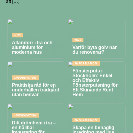
att […]
HUS
HUS
Altandörr i trä och
aluminium för
Varför byta golv när
moderna hus
du renoverar?
INFORMATION
Fönsterputs i
Stockholm: Enkel
INFORMATION
och Effektiv
Praktiska råd för en
Fönsterputsning för
underhållen trädgård
Ett Skinande Rent
utan besvär
Hem
INFORMATION
INFORMATION
Ditt drömhem i trä –
en hållbar
Skapa en behaglig
investering för
inredning med ljus